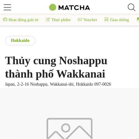
Hoạt động giải trí
Thực phẩm
Voucher
Giao thông
Hokkaido
Thủy cung Noshappu
thành phố Wakkanai
Japan, 2-2-16 Noshappu, Wakkanai-shi, Hokkaido 097-0026