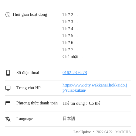
Thời gian hoạt động
Thứ 2: -
Thứ 3: -
Thứ 4: -
Thứ 5: -
Thứ 6: -
Thứ 7: -
Chủ nhật: -
Số điện thoại
0162-23-6278
https://www.city.wakkanai.hokkaido.j
Trang chủ HP
p/suizokukan/
Phương thức thanh toán
Thẻ tín dụng：Có thể
日本語
Language
Last Update ：
2022.04.22 MATCHA