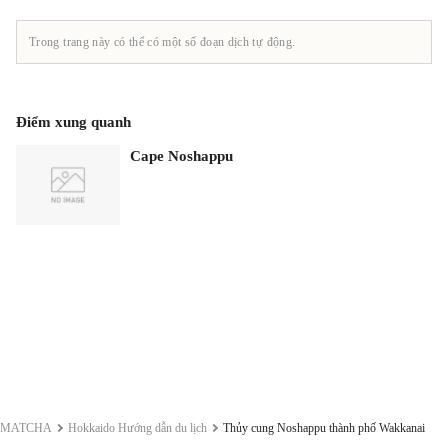
Trong trang này có thể có một số đoạn dịch tự động.
Điểm xung quanh
Cape Noshappu
MATCHA
Hokkaido Hướng dẫn du lịch
Thủy cung Noshappu thành phố Wakkanai