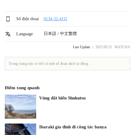
Số điện thoại
0134-32-4111
日本語 / 中文繁體
Language
Last Update ：
2025.09.25 MATCHA
Trong trang này có thể có một số đoạn dịch tự động.
Điểm xung quanh
Vùng đất biển Shukutsu
Ibaraki gia đình đi công tác banya