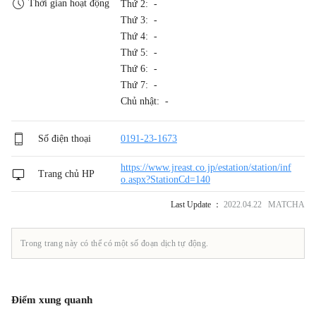
Thời gian hoạt động
Thứ 2: -
Thứ 3: -
Thứ 4: -
Thứ 5: -
Thứ 6: -
Thứ 7: -
Chủ nhật: -
Số điện thoại
0191-23-1673
https://www.jreast.co.jp/estation/station/inf
Trang chủ HP
o.aspx?StationCd=140
Last Update ：
2022.04.22 MATCHA
Trong trang này có thể có một số đoạn dịch tự động.
Điểm xung quanh