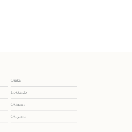
Osaka
Hokkaido
Okinawa
Okayama