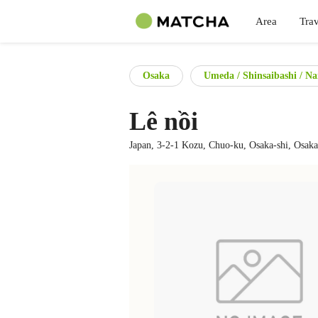
Area
Trav
Osaka
Umeda / Shinsaibashi / N
Lê nồi
Japan, 3-2-1 Kozu, Chuo-ku, Osaka-shi, Osak