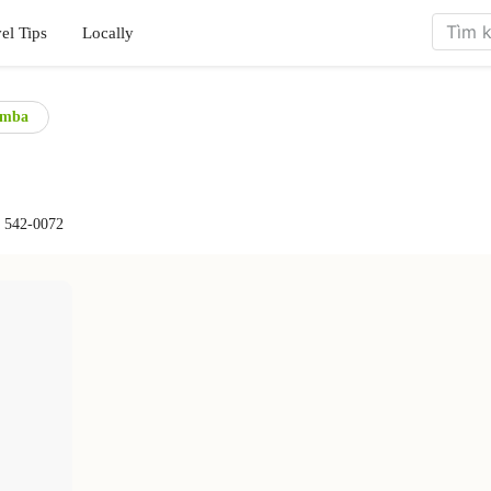
el Tips
Locally
amba
a 542-0072