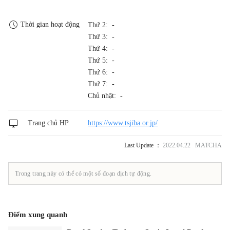
Thời gian hoạt động
Thứ 2: -
Thứ 3: -
Thứ 4: -
Thứ 5: -
Thứ 6: -
Thứ 7: -
Chủ nhật: -
Trang chủ HP
https://www.tsjiba.or.jp/
Last Update ：
2022.04.22 MATCHA
Trong trang này có thể có một số đoạn dịch tự động.
Điểm xung quanh