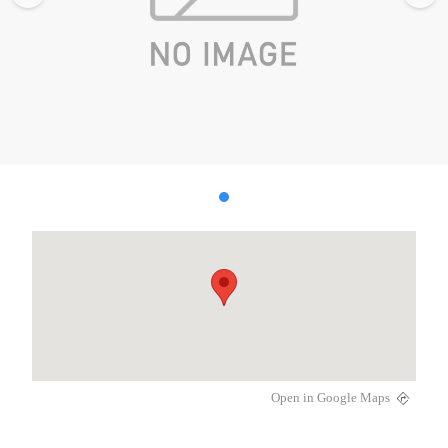
Open in Google Maps