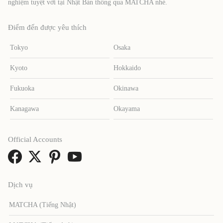
nghiệm tuyệt vời tại Nhật Bản thông qua MATCHA nhé.
Điểm đến được yêu thích
Tokyo
Osaka
Kyoto
Hokkaido
Fukuoka
Okinawa
Kanagawa
Okayama
Official Accounts
Dịch vụ
MATCHA (Tiếng Nhật)