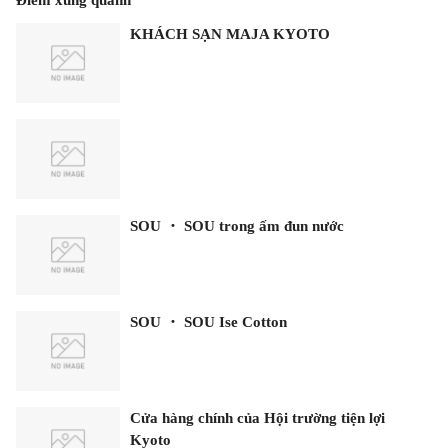
KHÁCH SẠN MAJA KYOTO
SOU ・ SOU trong ấm đun nước
SOU ・ SOU Ise Cotton
Cửa hàng chính của Hội trường tiện lợi
Kyoto