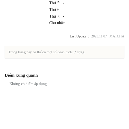
Thứ 5: -
Thứ 6: -
Thứ 7: -
Chủ nhật: -
Last Update ：
2023.11.07 MATCHA
Trong trang này có thể có một số đoạn dịch tự động.
Điểm xung quanh
Không có điểm áp dụng