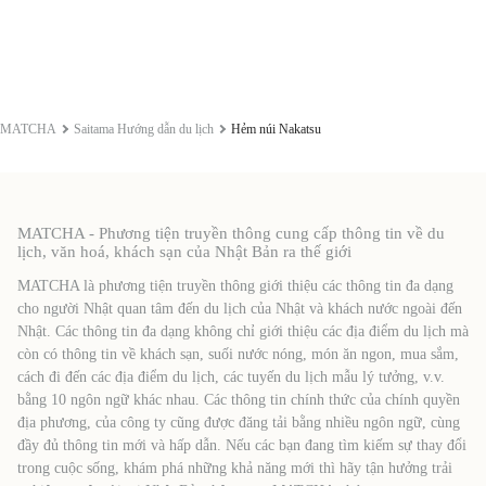
MATCHA
Saitama Hướng dẫn du lịch
Hẻm núi Nakatsu
MATCHA - Phương tiện truyền thông cung cấp thông tin về du
lịch, văn hoá, khách sạn của Nhật Bản ra thế giới
MATCHA là phương tiện truyền thông giới thiệu các thông tin đa dạng
cho người Nhật quan tâm đến du lịch của Nhật và khách nước ngoài đến
Nhật. Các thông tin đa dạng không chỉ giới thiệu các địa điểm du lịch mà
còn có thông tin về khách sạn, suối nước nóng, món ăn ngon, mua sắm,
cách đi đến các địa điểm du lịch, các tuyến du lịch mẫu lý tưởng, v.v.
bằng 10 ngôn ngữ khác nhau. Các thông tin chính thức của chính quyền
địa phương, của công ty cũng được đăng tải bằng nhiều ngôn ngữ, cùng
đầy đủ thông tin mới và hấp dẫn. Nếu các bạn đang tìm kiếm sự thay đổi
trong cuộc sống, khám phá những khả năng mới thì hãy tận hưởng trải