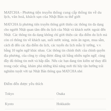
MATCHA - Phương tiện truyền thông cung cấp thông tin về du
lịch, văn hoá, khách sạn của Nhật Bản ra thế giới
MATCHA là phương tiện truyền thông giới thiệu các thông tin đa dạng
cho người Nhật quan tâm đến du lịch của Nhật và khách nước ngoài đến
Nhật. Các thông tin đa dạng không chỉ giới thiệu các địa điểm du lịch mà
còn có thông tin về khách sạn, suối nước nóng, món ăn ngon, mua sắm,
cách đi đến các địa điểm du lịch, các tuyến du lịch mẫu lý tưởng, v.v.
bằng 10 ngôn ngữ khác nhau. Các thông tin chính thức của chính quyền
địa phương, của công ty cũng được đăng tải bằng nhiều ngôn ngữ, cùng
đầy đủ thông tin mới và hấp dẫn. Nếu các bạn đang tìm kiếm sự thay đổi
trong cuộc sống, khám phá những khả năng mới thì hãy tận hưởng trải
nghiệm tuyệt vời tại Nhật Bản thông qua MATCHA nhé.
Điểm đến được yêu thích
Tokyo
Osaka
Kyoto
Hokkaido