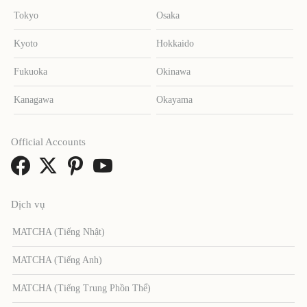
Tokyo
Osaka
Kyoto
Hokkaido
Fukuoka
Okinawa
Kanagawa
Okayama
Official Accounts
Dịch vụ
MATCHA (Tiếng Nhật)
MATCHA (Tiếng Anh)
MATCHA (Tiếng Trung Phồn Thể)