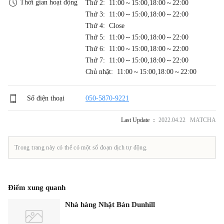
Thời gian hoạt động
Thứ 2: 11:00～15:00,18:00～22:00
Thứ 3: 11:00～15:00,18:00～22:00
Thứ 4: Close
Thứ 5: 11:00～15:00,18:00～22:00
Thứ 6: 11:00～15:00,18:00～22:00
Thứ 7: 11:00～15:00,18:00～22:00
Chủ nhật: 11:00～15:00,18:00～22:00
Số điện thoại
050-5870-9221
Last Update ：
2022.04.22 MATCHA
Trong trang này có thể có một số đoạn dịch tự động.
Điểm xung quanh
Nhà hàng Nhật Bản Dunhill