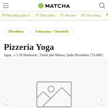
Hoạt động giải trí
Thực phẩm
Voucher
Giao thông
Hiroshima
Fukuyama / Onomichi
Pizzeria Yoga
Japan, 1-7-29 Honmachi, Thành phố Mihara, Quận Hiroshima 723-0062