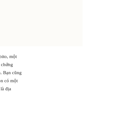
bito, một
t chứng
la. Bạn cũng
òn có một
là địa