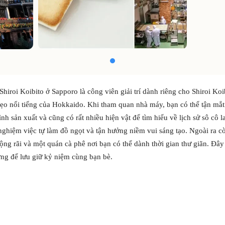
hiroi Koibito ở Sapporo là công viên giải trí dành riêng cho Shiroi Koi
kẹo nổi tiếng của Hokkaido. Khi tham quan nhà máy, bạn có thể tận mắ
ình sản xuất và cũng có rất nhiều hiện vật để tìm hiểu về lịch sử sô cô 
i nghiệm việc tự làm đồ ngọt và tận hưởng niềm vui sáng tạo. Ngoài ra c
ộng rãi và một quán cà phê nơi bạn có thể dành thời gian thư giãn. Đây 
ởng để lưu giữ kỷ niệm cùng bạn bè.