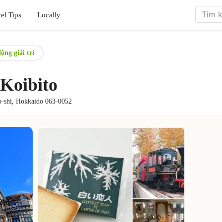
el Tips
Locally
ộng giải trí
 Koibito
o-shi, Hokkaido 063-0052