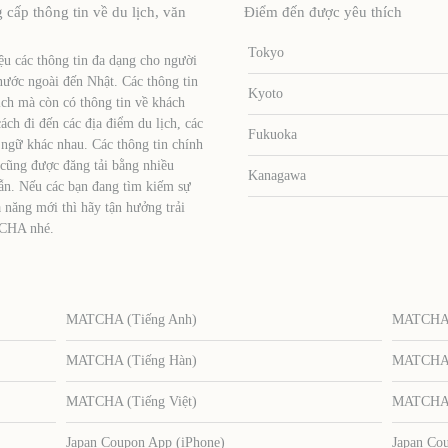
ấp thông tin về du lịch, văn
Điểm đến được yêu thích
Tokyo
u các thông tin đa dạng cho người
nước ngoài đến Nhật. Các thông tin
Kyoto
ịch mà còn có thông tin về khách
ch đi đến các địa điểm du lịch, các
Fukuoka
 ngữ khác nhau. Các thông tin chính
 cũng được đăng tải bằng nhiều
Kanagawa
ẫn. Nếu các bạn đang tìm kiếm sự
 năng mới thì hãy tận hưởng trải
TCHA nhé.
MATCHA (Tiếng Anh)
MATCHA (
MATCHA (Tiếng Hàn)
MATCHA (
MATCHA (Tiếng Việt)
MATCHA (
Japan Coupon App (iPhone)
Japan Co