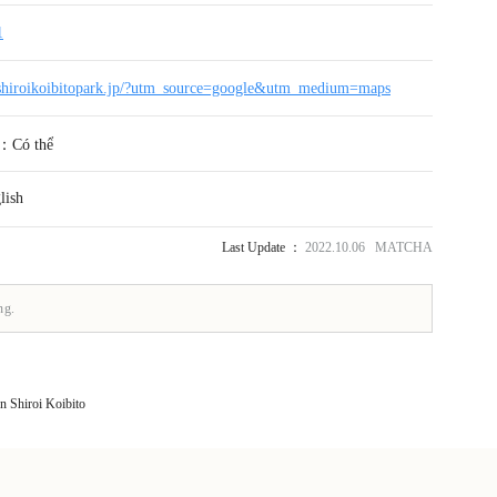
1
.shiroikoibitopark.jp/?utm_source=google&utm_medium=maps
g：Có thể
ish
Last Update ：
2022.10.06 MATCHA
ng.
n Shiroi Koibito