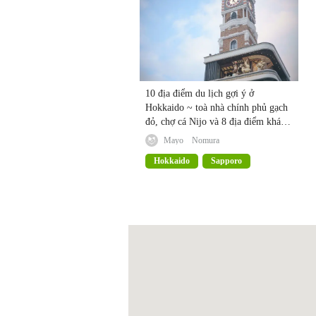
10 địa điểm du lịch gợi ý ở
Hokkaido ~ toà nhà chính phủ gạch
đỏ, chợ cá Nijo và 8 địa điểm khác
~
Mayo Nomura
Hokkaido
Sapporo