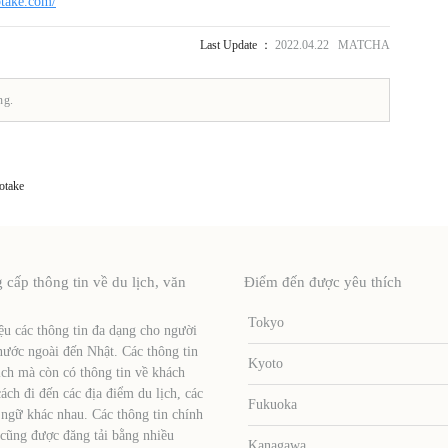
otake.com/
Last Update ：
2022.04.22 MATCHA
ng.
otake
ấp thông tin về du lịch, văn
Điểm đến được yêu thích
Tokyo
u các thông tin đa dạng cho người
nước ngoài đến Nhật. Các thông tin
Kyoto
ịch mà còn có thông tin về khách
ch đi đến các địa điểm du lịch, các
Fukuoka
 ngữ khác nhau. Các thông tin chính
 cũng được đăng tải bằng nhiều
Kanagawa