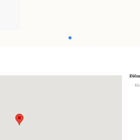
Điểm
Kh