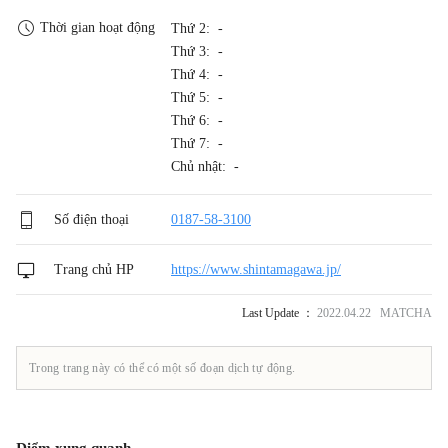
Thời gian hoạt động
Thứ 2: -
Thứ 3: -
Thứ 4: -
Thứ 5: -
Thứ 6: -
Thứ 7: -
Chủ nhật: -
Số điện thoại
0187-58-3100
Trang chủ HP
https://www.shintamagawa.jp/
Last Update ：
2022.04.22 MATCHA
Trong trang này có thể có một số đoạn dịch tự động.
Điểm xung quanh