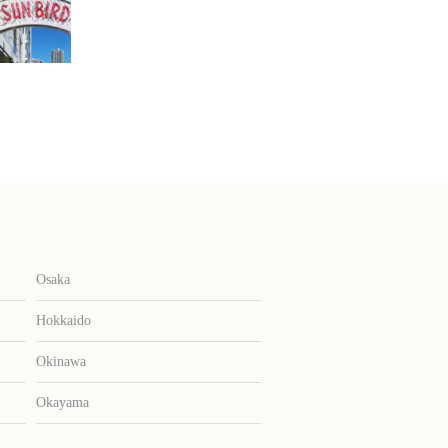
Osaka
Hokkaido
Okinawa
Okayama