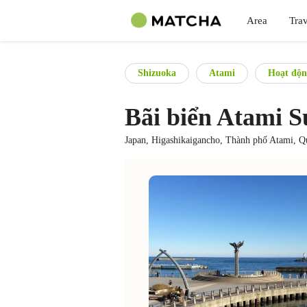
Area
Trav
Shizuoka
Atami
Hoạt động
Bãi biển Atami S
Japan, Higashikaigancho, Thành phố Atami, 