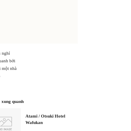
u nghỉ
uanh bởi
i một nhà
)
 xung quanh
Atami / Otsuki Hotel
Wafukan