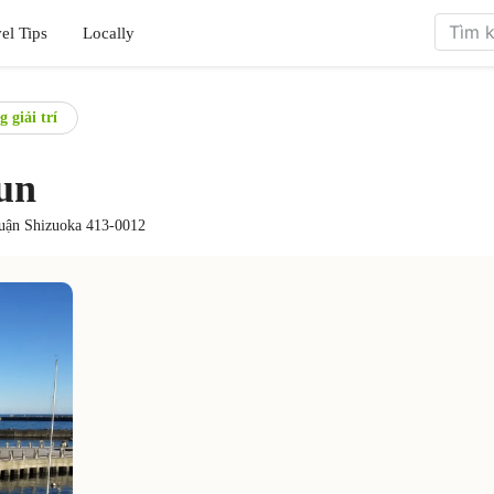
el Tips
Locally
 giải trí
un
Quận Shizuoka 413-0012