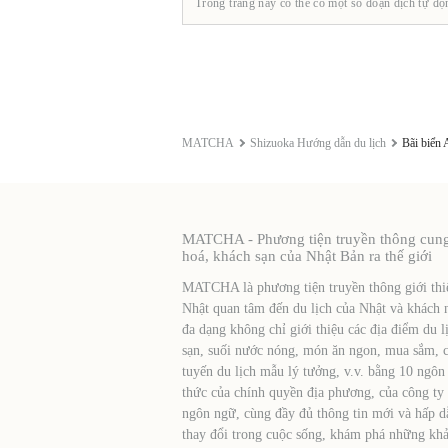
Trong trang này có thể có một số đoạn dịch tự độ
MATCHA
Shizuoka Hướng dẫn du lịch
Bãi biển 
MATCHA - Phương tiện truyền thông cung c
hoá, khách sạn của Nhật Bản ra thế giới
MATCHA là phương tiện truyền thông giới thiệ
Nhật quan tâm đến du lịch của Nhật và khách 
đa dạng không chỉ giới thiệu các địa điểm du l
sạn, suối nước nóng, món ăn ngon, mua sắm, cá
tuyến du lịch mẫu lý tưởng, v.v. bằng 10 ngôn
thức của chính quyền địa phương, của công ty
ngôn ngữ, cùng đầy đủ thông tin mới và hấp d
thay đổi trong cuộc sống, khám phá những khả