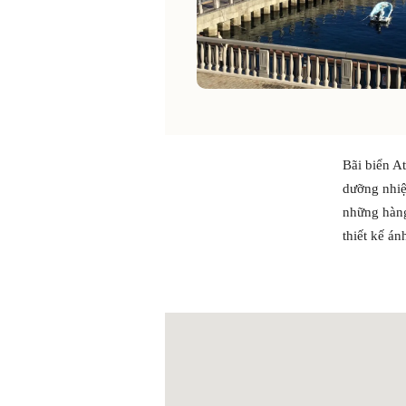
Bãi biển A
dưỡng nhiệ
những hàng
thiết kế án