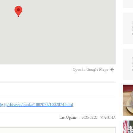
Open in Google Maps
.lg.jp/shisetsu/bunka/1002073/1002074.html
Last Update ：
2025.02.22 MATCHA