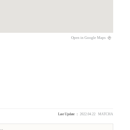
Open in Google Maps
Last Update ：
2022.04.22 MATCHA
ng.