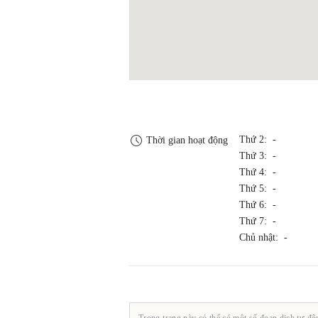
Thứ 2: -
Thời gian hoạt động
Thứ 3: -
Thứ 4: -
Thứ 5: -
Thứ 6: -
Thứ 7: -
Chủ nhật: -
Trong trang này có thể có một số đoạn dịch tự độ