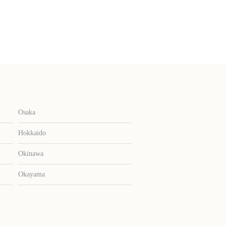
Osaka
Hokkaido
Okinawa
Okayama