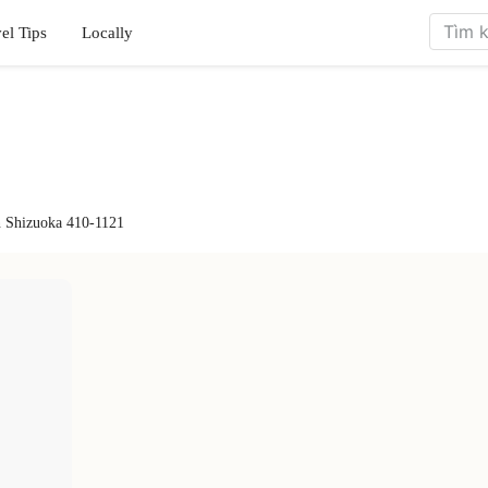
el Tips
Locally
n Shizuoka 410-1121