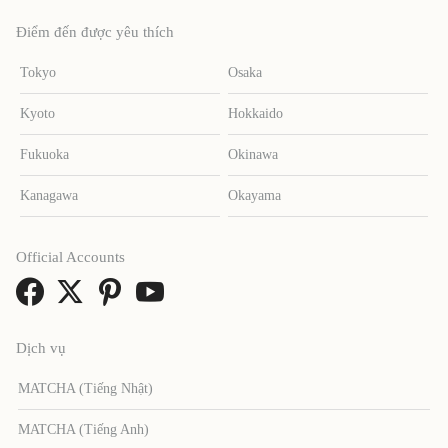
Điểm đến được yêu thích
Tokyo
Osaka
Kyoto
Hokkaido
Fukuoka
Okinawa
Kanagawa
Okayama
Official Accounts
Dịch vụ
MATCHA (Tiếng Nhật)
MATCHA (Tiếng Anh)