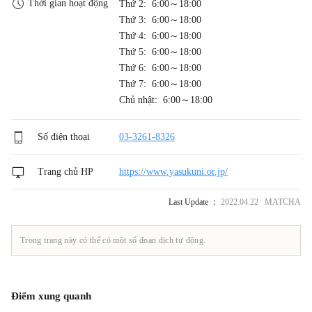
Thời gian hoạt động
Thứ 2: 6:00～18:00
Thứ 3: 6:00～18:00
Thứ 4: 6:00～18:00
Thứ 5: 6:00～18:00
Thứ 6: 6:00～18:00
Thứ 7: 6:00～18:00
Chủ nhật: 6:00～18:00
Số điện thoại
03-3261-8326
Trang chủ HP
https://www.yasukuni.or.jp/
Last Update ：
2022.04.22 MATCHA
Trong trang này có thể có một số đoạn dịch tự động.
Điểm xung quanh