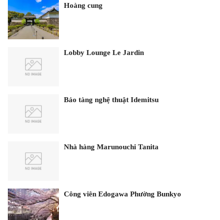
Hoàng cung
Lobby Lounge Le Jardin
Bảo tàng nghệ thuật Idemitsu
Nhà hàng Marunouchi Tanita
Công viên Edogawa Phường Bunkyo