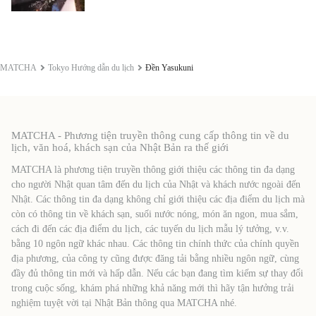
MATCHA
Tokyo Hướng dẫn du lịch
Đền Yasukuni
MATCHA - Phương tiện truyền thông cung cấp thông tin về du
lịch, văn hoá, khách sạn của Nhật Bản ra thế giới
MATCHA là phương tiện truyền thông giới thiệu các thông tin đa dạng
cho người Nhật quan tâm đến du lịch của Nhật và khách nước ngoài đến
Nhật. Các thông tin đa dạng không chỉ giới thiệu các địa điểm du lịch mà
còn có thông tin về khách sạn, suối nước nóng, món ăn ngon, mua sắm,
cách đi đến các địa điểm du lịch, các tuyến du lịch mẫu lý tưởng, v.v.
bằng 10 ngôn ngữ khác nhau. Các thông tin chính thức của chính quyền
địa phương, của công ty cũng được đăng tải bằng nhiều ngôn ngữ, cùng
đầy đủ thông tin mới và hấp dẫn. Nếu các bạn đang tìm kiếm sự thay đổi
trong cuộc sống, khám phá những khả năng mới thì hãy tận hưởng trải
nghiệm tuyệt vời tại Nhật Bản thông qua MATCHA nhé.