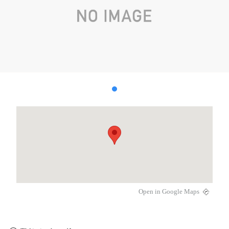
Open in Google Maps