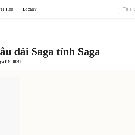
el Tips
Locally
lâu đài Saga tỉnh Saga
aga 840-0041