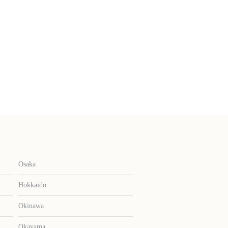
Osaka
Hokkaido
Okinawa
Okayama