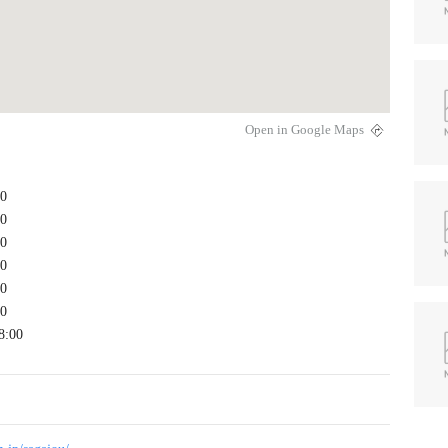
Open in Google Maps
00
00
00
00
00
00
8:00