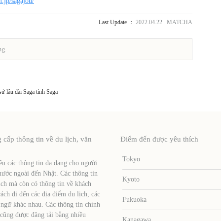
.jp/sagajou/
Last Update ：
2022.04.22 MATCHA
ng.
sử lâu đài Saga tỉnh Saga
ấp thông tin về du lịch, văn
Điểm đến được yêu thích
Tokyo
u các thông tin đa dạng cho người
nước ngoài đến Nhật. Các thông tin
Kyoto
ịch mà còn có thông tin về khách
ch đi đến các địa điểm du lịch, các
Fukuoka
 ngữ khác nhau. Các thông tin chính
 cũng được đăng tải bằng nhiều
Kanagawa