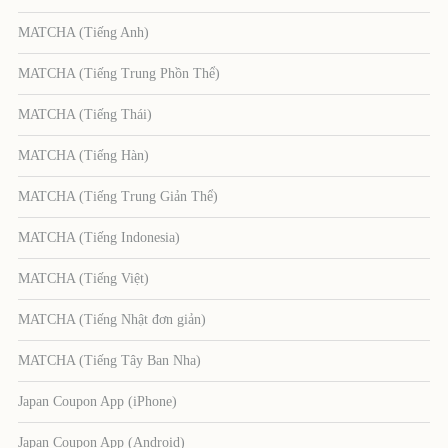
MATCHA (Tiếng Anh)
MATCHA (Tiếng Trung Phồn Thể)
MATCHA (Tiếng Thái)
MATCHA (Tiếng Hàn)
MATCHA (Tiếng Trung Giản Thể)
MATCHA (Tiếng Indonesia)
MATCHA (Tiếng Việt)
MATCHA (Tiếng Nhật đơn giản)
MATCHA (Tiếng Tây Ban Nha)
Japan Coupon App (iPhone)
Japan Coupon App (Android)