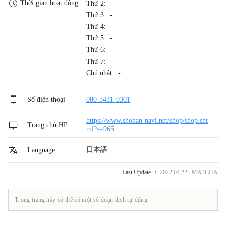
Thời gian hoạt động
Thứ 2: -
Thứ 3: -
Thứ 4: -
Thứ 5: -
Thứ 6: -
Thứ 7: -
Chủ nhật: -
Số điện thoại
080-3431-0301
https://www.shonan-navi.net/shop/shop.sht
Trang chủ HP
ml?s=965
日本語
Language
Last Update ：
2022.04.22 MATCHA
Trong trang này có thể có một số đoạn dịch tự động.