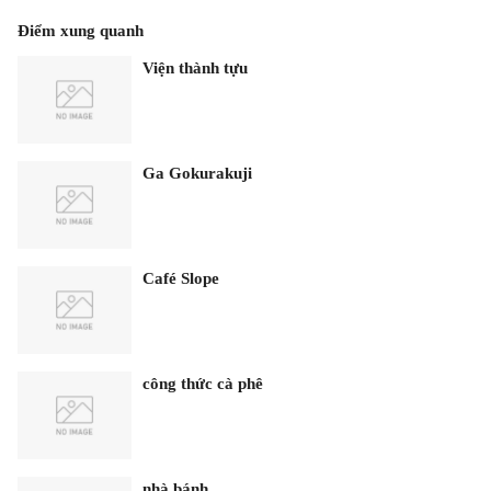
Điểm xung quanh
Viện thành tựu
Ga Gokurakuji
Café Slope
công thức cà phê
nhà bánh