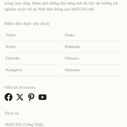
trong cuộc sống, khám phá những khả năng mới thì hãy tận hưởng trải
nghiệm tuyệt vời tại Nhật Bản thông qua MATCHA nhé.
Điểm đến được yêu thích
Tokyo
Osaka
Kyoto
Hokkaido
Fukuoka
Okinawa
Kanagawa
Okayama
Official Accounts
Dịch vụ
MATCHA (Tiếng Nhật)