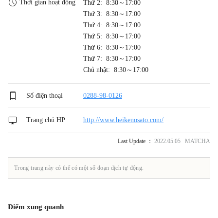
Thời gian hoạt động
Thứ 2: 8:30～17:00
Thứ 3: 8:30～17:00
Thứ 4: 8:30～17:00
Thứ 5: 8:30～17:00
Thứ 6: 8:30～17:00
Thứ 7: 8:30～17:00
Chủ nhật: 8:30～17:00
Số điện thoại
0288-98-0126
Trang chủ HP
http://www.heikenosato.com/
Last Update ：
2022.05.05 MATCHA
Trong trang này có thể có một số đoạn dịch tự động.
Điểm xung quanh