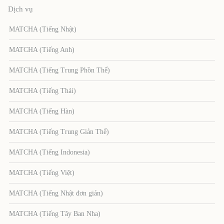
Dịch vụ
MATCHA (Tiếng Nhật)
MATCHA (Tiếng Anh)
MATCHA (Tiếng Trung Phồn Thể)
MATCHA (Tiếng Thái)
MATCHA (Tiếng Hàn)
MATCHA (Tiếng Trung Giản Thể)
MATCHA (Tiếng Indonesia)
MATCHA (Tiếng Việt)
MATCHA (Tiếng Nhật đơn giản)
MATCHA (Tiếng Tây Ban Nha)