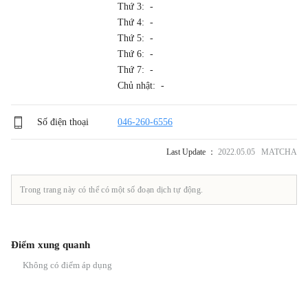
Thứ 3: -
Thứ 4: -
Thứ 5: -
Thứ 6: -
Thứ 7: -
Chủ nhật: -
Số điện thoại
046-260-6556
Last Update ：
2022.05.05 MATCHA
Trong trang này có thể có một số đoạn dịch tự động.
Điểm xung quanh
Không có điểm áp dụng