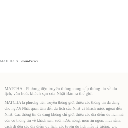
MATCHA
Pecori-Pecori
MATCHA - Phương tiện truyền thông cung cấp thông tin về du
lịch, văn hoá, khách sạn của Nhật Bản ra thế giới
MATCHA là phương tiện truyền thông giới thiệu các thông tin đa dạng
cho người Nhật quan tâm đến du lịch của Nhật và khách nước ngoài đến
Nhật. Các thông tin đa dạng không chỉ giới thiệu các địa điểm du lịch mà
còn có thông tin về khách sạn, suối nước nóng, món ăn ngon, mua sắm,
cách đi đến các địa điểm du lịch, các tuyến du lịch mẫu lý tưởng, v.v.