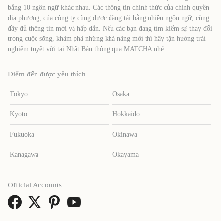
bằng 10 ngôn ngữ khác nhau. Các thông tin chính thức của chính quyền
địa phương, của công ty cũng được đăng tải bằng nhiều ngôn ngữ, cùng
đầy đủ thông tin mới và hấp dẫn. Nếu các bạn đang tìm kiếm sự thay đổi
trong cuộc sống, khám phá những khả năng mới thì hãy tận hưởng trải
nghiệm tuyệt vời tại Nhật Bản thông qua MATCHA nhé.
Điểm đến được yêu thích
Tokyo
Osaka
Kyoto
Hokkaido
Fukuoka
Okinawa
Kanagawa
Okayama
Official Accounts