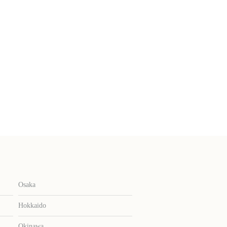
Osaka
Hokkaido
Okinawa