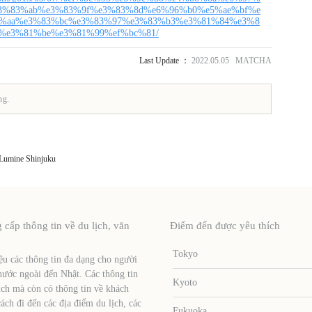
3%83%ab%e3%83%9f%e3%83%8d%e6%96%b0%e5%ae%bf%e
%aa%e3%83%bc%e3%83%97%e3%83%b3%e3%81%84%e3%8
%e3%81%be%e3%81%99%ef%bc%81/
Last Update ：
2022.05.05 MATCHA
ng.
Lumine Shinjuku
ấp thông tin về du lịch, văn
Điểm đến được yêu thích
Tokyo
u các thông tin đa dạng cho người
nước ngoài đến Nhật. Các thông tin
Kyoto
ịch mà còn có thông tin về khách
ch đi đến các địa điểm du lịch, các
Fukuoka