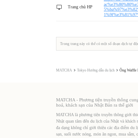
ac%e3%80%80%e
Trang chủ HP
5%ba%97%e3%82
1%9f%e3%81%97
Trong trang này có thể có một số đoạn dịch tự độ
MATCHA
Tokyo Hướng dẫn du lịch
Ông Waffle 
MATCHA - Phương tiện truyền thông cung c
hoá, khách sạn của Nhật Bản ra thế giới
MATCHA là phương tiện truyền thông giới thiệ
Nhật quan tâm đến du lịch của Nhật và khách 
đa dạng không chỉ giới thiệu các địa điểm du l
sạn, suối nước nóng, món ăn ngon, mua sắm, cá