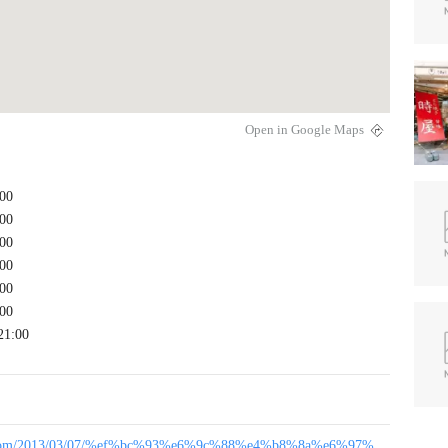
Open in Google Maps
00
00
00
00
00
00
21:00
le.com/2013/03/07/%ef%bc%93%e6%9c%88%e4%b8%8a%e6%97%