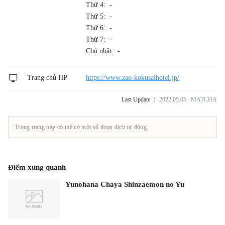
Thứ 4: -
Thứ 5: -
Thứ 6: -
Thứ 7: -
Chủ nhật: -
Trang chủ HP
https://www.zao-kokusaihotel.jp/
Last Update ：
2022.05.05 MATCHA
Trong trang này có thể có một số đoạn dịch tự động.
Điểm xung quanh
Yunohana Chaya Shinzaemon no Yu