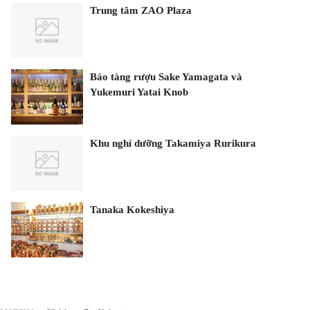
Trung tâm ZAO Plaza
Bảo tàng rượu Sake Yamagata và
Yukemuri Yatai Knob
Khu nghỉ dưỡng Takamiya Rurikura
Tanaka Kokeshiya