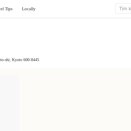
el Tips
Locally
to-shi, Kyoto 600-8445