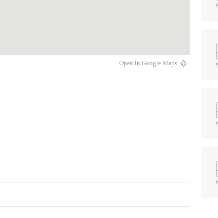
Open in Google Maps