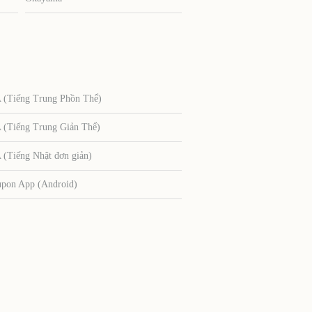
Tiếng Trung Phồn Thể)
Tiếng Trung Giản Thể)
Tiếng Nhật đơn giản)
upon App (Android)