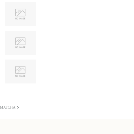
MATCHA