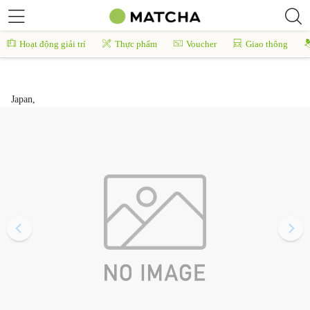
Hoạt động giải trí
Thực phẩm
Voucher
Giao thông
Japan,