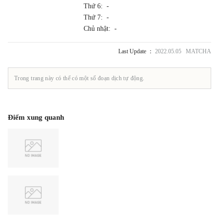
Thứ 6: -
Thứ 7: -
Chủ nhật: -
Last Update ：
2022.05.05 MATCHA
Trong trang này có thể có một số đoạn dịch tự động.
Điểm xung quanh