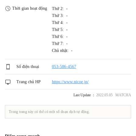
Thời gian hoạt động
Thứ 2: -
Thứ 3: -
Thứ 4: -
Thứ 5: -
Thứ 6: -
Thứ 7: -
Chủ nhật: -
Số điện thoại
053-586-4567
Trang chủ HP
https://www.nicoe.jp/
Last Update ：
2022.05.05 MATCHA
Trong trang này có thể có một số đoạn dịch tự động.
Điểm xung quanh