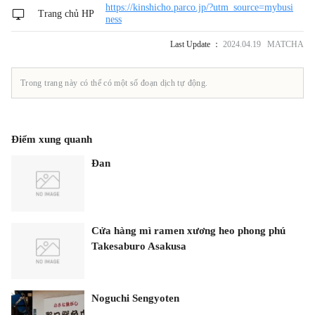
https://kinshicho.parco.jp/?utm_source=mybusi
Trang chủ HP
ness
Last Update ：
2024.04.19 MATCHA
Trong trang này có thể có một số đoạn dịch tự động.
Điểm xung quanh
Đan
Cửa hàng mì ramen xương heo phong phú
Takesaburo Asakusa
Noguchi Sengyoten