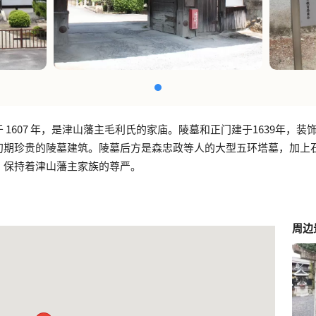
 1607 年，是津山藩主毛利氏的家庙。陵墓和正门建于1639年，装
初期珍贵的陵墓建筑。陵墓后方是森忠政等人的大型五环塔墓，加上
，保持着津山藩主家族的尊严。
周边