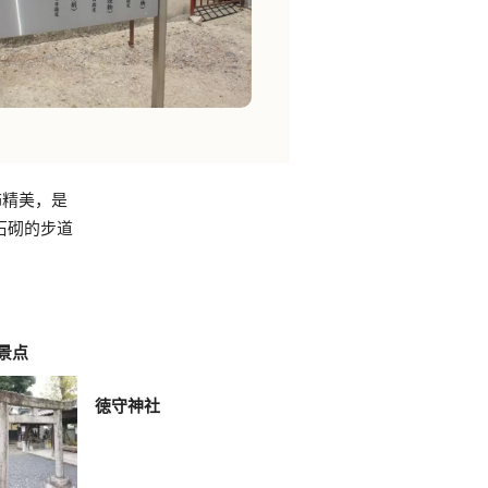
饰精美，是
石砌的步道
景点
徳守神社