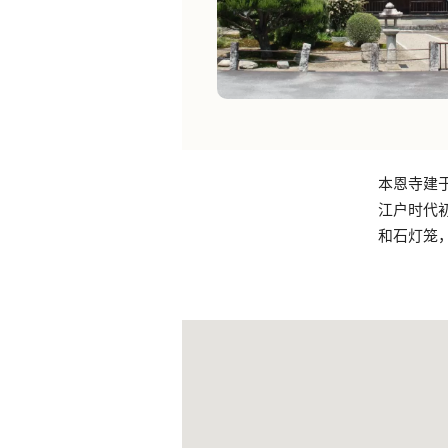
本恩寺建于
江户时代
和石灯笼