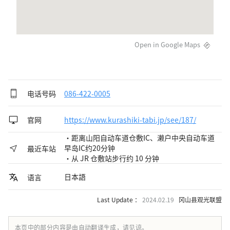
Open in Google Maps
电话号码
086-422-0005
官网
https://www.kurashiki-tabi.jp/see/187/
・距离山阳自动车道仓敷IC、濑户中央自动车道
早岛IC约20分钟
最近车站
・从 JR 仓敷站步行约 10 分钟
日本語
语言
Last Update ：
2024.02.19
冈山县观光联盟
本页中的部分内容是由自动翻译生成，请见谅。