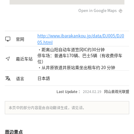
Open in Google Maps
http://www.ibarakankou.jp/data/DJ005/DJ0
官网
05.html
・距离山阳自动车道笠冈IC约30分钟
停车场：普通车170辆、巴士5辆（有收费停车
最近车站
位）
・从井原铁道井原站乘坐出租车约 20 分钟
日本語
语言
Last Update ：
2024.02.19
冈山县观光联盟
本页中的部分内容是由自动翻译生成，请见谅。
周边景点