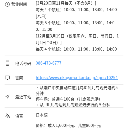
[3月20日至11月每天（不含8月）]

营业时间
每天 4 个航班：10:00、11:00、13:00、14:00

[八月]

每天 5 个航班：10:00、11:00、13:00、14:0
0、15:00

[12月至3月19日（仅限周六、周日、节假日、1
月1日至3日）]

每天 4 个航班：10:00、11:00、13:00、14:00
电话号码
086-473-6777
官网
https://www.okayama-kanko.jp/spot/10254
・从濑户中央自动车道儿岛IC到儿岛观光港约5
分钟
最近车站
停车场：普通车100台（儿岛观光港）
・从 JR 儿岛站到儿岛观光港步行约 5 分钟
日本語
语言
价格：成人1,600日元、儿童800日元