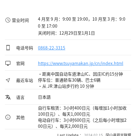
4 月至 9 月：9:00 至 19:00，10 月至 3 月：9:0
营业时间
0 至 17:00

关闭时间：12月29日至1月1日
电话号码
0868-22-3315
官网
https://www.tsuyamakan.jp/cn/index.html
・距离中国自动车道津山IC、因庄IC约15分钟
停车位：普通轿车30辆、巴士6辆
最近车站
・从 JR 津山站步行约 10 分钟
日本語
语言
自行车租赁：3小时400日元（每增加1小时加收
100日元）、每天1,000日元
其他
电动自行车：3小时600日元（之后每小时增加2
00日元）、每天2,000日元
Last Update ：
2024.02.15
冈山县观光联盟