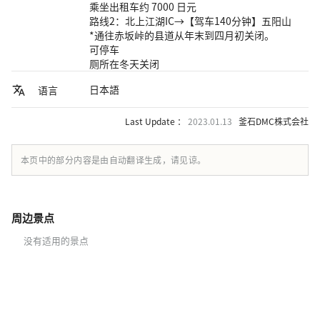
乘坐出租车约 7000 日元
路线2：北上江湖IC→【驾车140分钟】五阳山
*通往赤坂峠的县道从年末到四月初关闭。
可停车
厕所在冬天关闭
日本語
语言
Last Update ：
2023.01.13
釜石DMC株式会社
本页中的部分内容是由自动翻译生成，请见谅。
周边景点
没有适用的景点