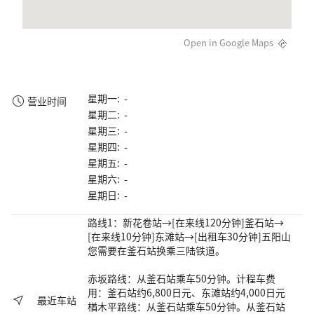
Open in Google Maps
星期一: -
营业时间
星期二: -
星期三: -
星期四: -
星期五: -
星期六: -
星期日: -
路线1：新花卷站→[在来线120分钟]釜石站→
[在来线10分钟]东滩站→[出租车30分钟]五阳山
您需要在釜石站换乘三陆铁道。
赤坂路线：从釜石站乘车50分钟。计程车费
用：釜石站约6,800日元、东滩站约4,000日元
最近车站
楢木平路线：从釜石站乘车50分钟。从釜石站