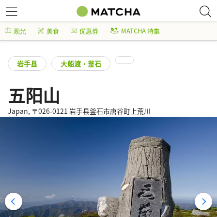
观光
美食
优惠券
MATCHA 特集
岩手县
大船渡・釜石
五阳山
Japan, 〒026-0121 岩手县釜石市唐谷町上荒川