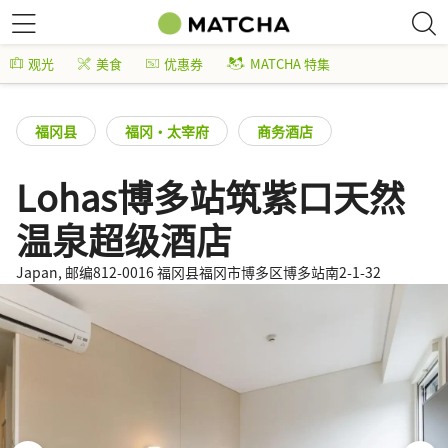
观光
美食
优惠券
MATCHA 特集
福冈县
福冈・太宰府
商务酒店
Lohas博多站筑紫口天然
温泉超级酒店
Japan, 邮编812-0016 福冈县福冈市博多区博多站南2-1-32