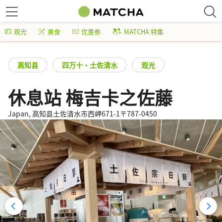
观光
美食
优惠券
MATCHA 特集
高知县
四万十・土佐清水
观光
休息站 梅吉卡之佐藤
Japan, 高知县土佐清水市西岬671-1〒787-0450