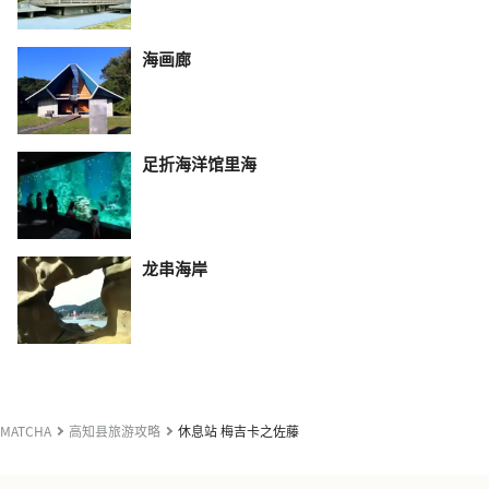
海画廊
足折海洋馆里海
龙串海岸
MATCHA
高知县旅游攻略
休息站 梅吉卡之佐藤