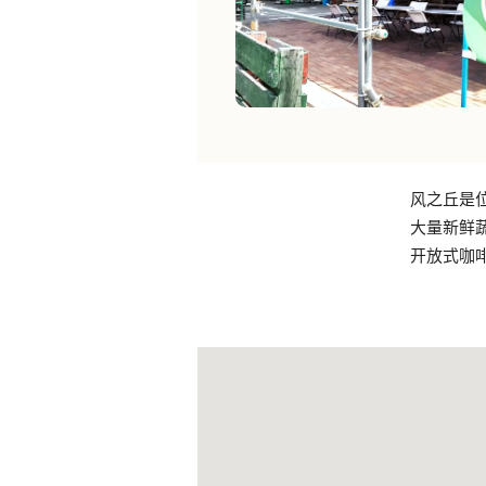
风之丘是
大量新鲜
开放式咖