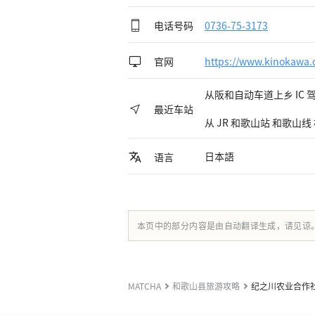
电话号码
0736-75-3173
官网
https://www.kinokawa.o
从阪和自动车道上乡 IC 驾
最近车站
从 JR 和歌山站 和歌山线 
日本語
语言
本页中的部分内容是由自动翻译生成，请见谅
MATCHA
和歌山县旅游攻略
纪之川农业合作