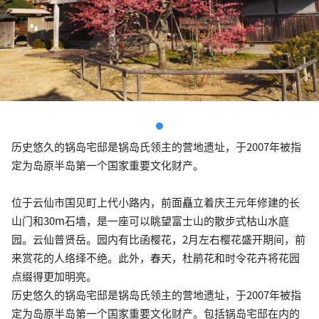
历史悠久的锅岛宅邸是锅岛氏领主的营地遗址，于2007年被指
定为岛原半岛第一个国家重要文化财产。
位于云仙市国见町上代小路内，前面矗立着庆王元年修建的长
山门和30m石墙，是一座可以眺望富士山的散步式枯山水庭
园。云仙普贤岳。园内有比函樱花，2月左右樱花盛开期间，前
来赏花的人络绎不绝。此外，春天，杜鹃花和时令花卉将花园
点缀得更加明亮。
历史悠久的锅岛宅邸是锅岛氏领主的营地遗址，于2007年被指
定为岛原半岛第一个国家重要文化财产。包括锅岛宅邸在内的