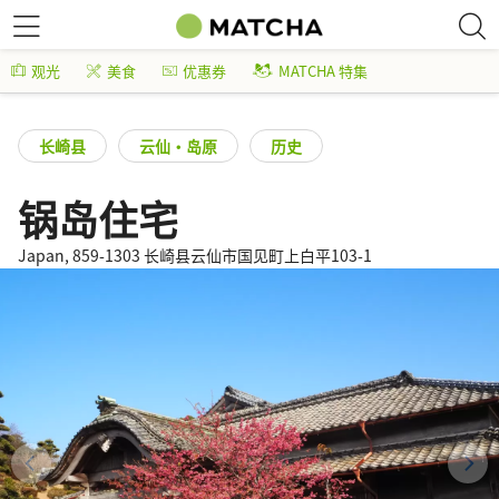
观光
美食
优惠券
MATCHA 特集
长崎县
云仙・岛原
历史
锅岛住宅
Japan, 859-1303 长崎县云仙市国见町上白平103-1