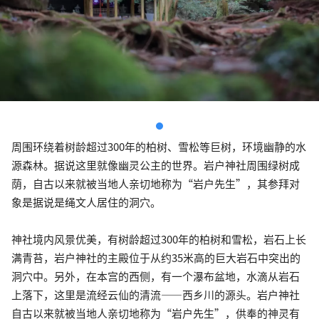
周围环绕着树龄超过300年的柏树、雪松等巨树，环境幽静的水
源森林。据说这里就像幽灵公主的世界。岩户神社周围绿树成
荫，自古以来就被当地人亲切地称为“岩户先生”，其参拜对
象是据说是绳文人居住的洞穴。
神社境内风景优美，有树龄超过300年的柏树和雪松，岩石上长
满青苔，岩户神社的主殿位于从约35米高的巨大岩石中突出的
洞穴中。另外，在本宫的西侧，有一个瀑布盆地，水滴从岩石
上落下，这里是流经云仙的清流——西乡川的源头。岩户神社
自古以来就被当地人亲切地称为“岩户先生”，供奉的神灵有