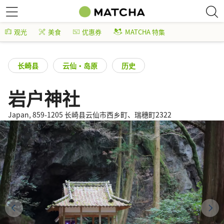
观光
美食
优惠券
MATCHA 特集
长崎县
云仙・岛原
历史
岩户神社
Japan, 859-1205 长崎县云仙市西乡町、瑞穗町2322