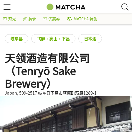
观光
美食
优惠券
MATCHA 特集
岐阜县
飞驒・高山・下吕
日本酒
天领酒造有限公司
（Tenryō Sake
Brewery）
Japan, 509-2517 岐阜县下吕市萩原町萩原1289-1