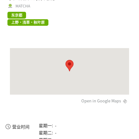
MATCHA
东京都
上野・浅草・秋叶原
Open in Google Maps
星期一: -
营业时间
星期二: -