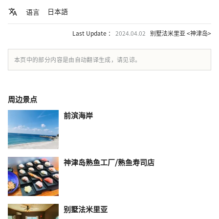
日本語
语言
Last Update ：
2024.04.02
别墅法米里亚 <神津岛>
本页中的部分内容是由自动翻译生成，请见谅。
周边景点
前滨海岸
神津岛熟鱼工厂/熟鱼寿司店
别墅法米里亚