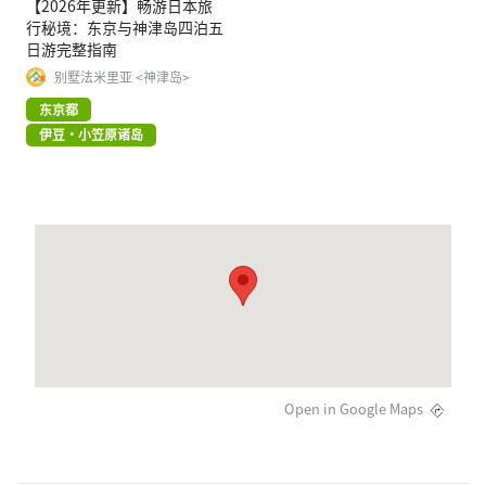
【2026年更新】畅游日本旅
行秘境：东京与神津岛四泊五
日游完整指南
别墅法米里亚 <神津岛>
东京都
伊豆・小笠原诸岛
Open in Google Maps