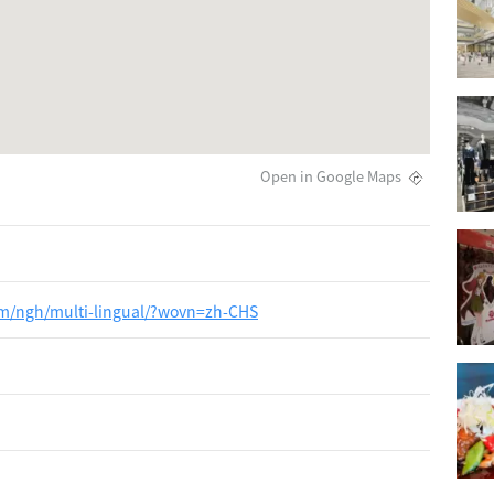
Open in Google Maps
om/ngh/multi-lingual/?wovn=zh-CHS