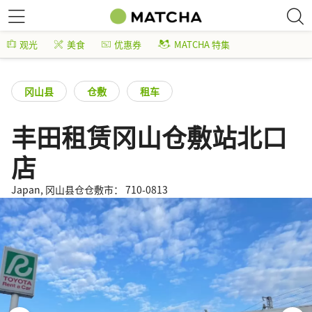
观光
美食
优惠券
MATCHA 特集
冈山县
仓敷
租车
丰田租赁冈山仓敷站北口
店
Japan, 冈山县仓仓敷市： 710-0813