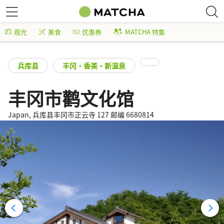
观光
美食
优惠券
MATCHA 特集
兵库县
丰冈・香美・新温泉
丰冈市鹳文化馆
Japan, 兵库县丰冈市正云寺 127 邮编 6680814