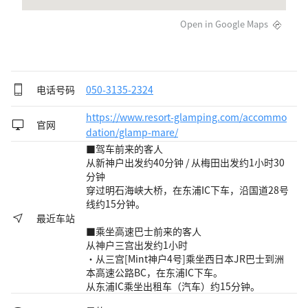
Open in Google Maps
电话号码
050-3135-2324
https://www.resort-glamping.com/accommo
官网
dation/glamp-mare/
■驾车前来的客人
从新神户出发约40分钟 / 从梅田出发约1小时30
分钟
穿过明石海峡大桥，在东浦IC下车，沿国道28号
线约15分钟。
最近车站
■乘坐高速巴士前来的客人
从神户三宫出发约1小时
・从三宫[Mint神户4号]乘坐西日本JR巴士到洲
本高速公路BC，在东浦IC下车。
从东浦IC乘坐出租车（汽车）约15分钟。