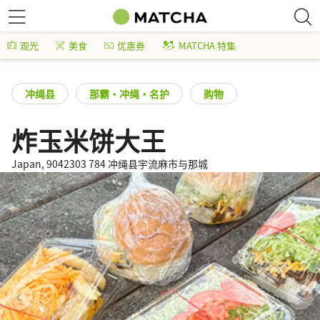
观光
美食
优惠券
MATCHA 特集
冲绳县
那霸・冲绳・名护
购物
炸玉米饼大王
Japan, 9042303 784 冲绳县宇流麻市与那城