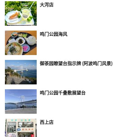
大泻店
鸣门公园海风
御茶园瞭望台指示牌 (阿波鸣门风景)
鸣门公园千叠敷展望台
西上店