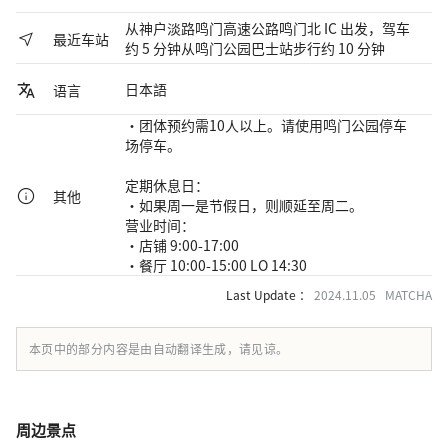
从神户淡路鸣门高速公路鸣门北 IC 出发，驾车
最近车站
约 5 分钟从鸣门公园巴士站步行约 10 分钟
日本語
语言
・团体预约需10人以上。请使用鸣门公园停车
场停车。
定期休息日：
其他
・如果周一是节假日，则顺延至周二。
营业时间：
・店铺 9:00-17:00
・餐厅 10:00-15:00 LO 14:30
Last Update ：
2024.11.05 MATCHA
本页中的部分内容是由自动翻译生成，请见谅。
周边景点