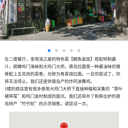
在二楼餐厅，享用涡之屋的特色菜【鲷鱼盖饭】搭配特制酱
汁，俯瞰鸣门海峡和大鸣门大桥。德岛拉面是一种酱油味的猪
骨配上五花肉的菜肴，也称为寿喜烧拉面。一旦你尝试了，你
将无法停止。我们还提供德岛产的炸阿波舞鸡。
1楼的商店里有很多使用大鸣门大桥下直接种植和采集的“青叶
裙带菜”和鸣门金时制成的甜点。我们还举办了新鲜出炉的德
岛特产“竹竹轮”的示范销售。请尝试一次。