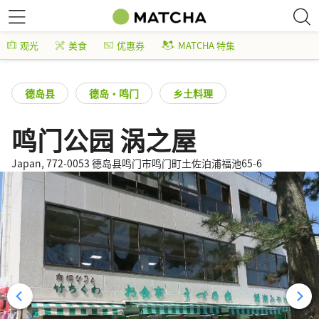
观光
美食
优惠券
MATCHA 特集
德岛县
德岛・鸣门
乡土料理
鸣门公园 涡之屋
Japan, 772-0053 德岛县鸣门市鸣门町土佐泊浦福池65-6