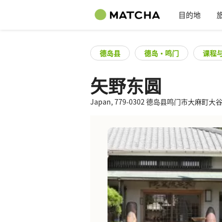
目的地
德岛县
德岛・鸣门
课程
矢野东圆
Japan, 779-0302 德岛县鸣门市大麻町大