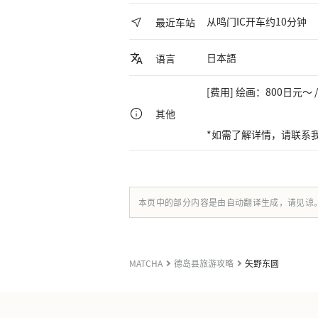
从鸣门IC开车约10分钟
最近车站
日本語
语言
[费用] 绘画：800日元～
其他
*如需了解详情，请联系
本页中的部分内容是由自动翻译生成，请见谅
MATCHA
德岛县旅游攻略
矢野东圆