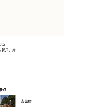
历史。
美的餐具，并
景点
吉见窑