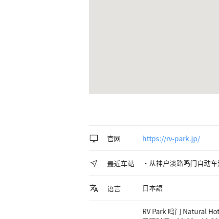
官网
https://rv-park.jp/
・从神户淡路鸣门自动车道鸣门
最近车站
日本語
语言
RV Park 鸣门 Natural Hot 