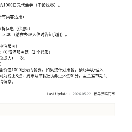
的1000日元代金券（不设找零）。
（所有乘客适用）
9折优惠（优惠5）
 12:00（请在办理入住时告知我们）。
中泊服务！
① 清酒服务器（2 个代币）
 位成人）一次。
份）
含价值1000日元的餐券。如果您计划用餐，请尽早办理入
间为晚上8点，周末及节假日为晚上8点30分。盂兰盆节期间
请留意。
Last Update ：
2026.05.22
德岛县鸣门市
。