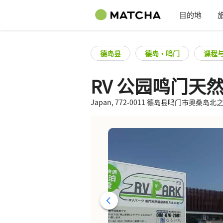
目的地
德岛县
德岛・鸣门
课程
RV 公园鸣门天
Japan, 772-0011 德岛县鸣门市奥桑岛北之