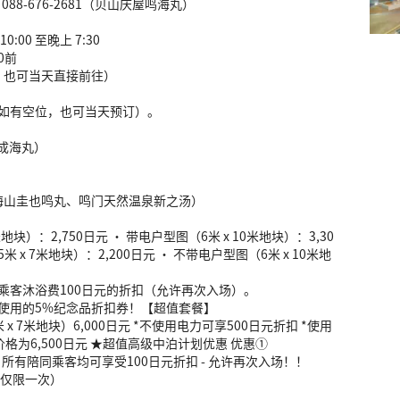
0 088-676-2681（贝山庆屋鸣海丸）
00 至晚上 7:30
0前
，也可当天直接前往）
（如有空位，也可当天预订）。
庆也成海丸）
海山圭也鸣丸、鸣门天然温泉新之汤）
地块）：2,750日元 • 带电户型图（6米 x 10米地块）：3,30
米 x 7米地块）：2,200日元 • 不带电户型图（6米 x 10米地
乘客沐浴费100日元的折扣（允许再次入场）。
使用的5%纪念品折扣券！【超值套餐】
x 7米地块）6,000日元 *不使用电力可享500日元折扣 *使用
，价格为6,500日元 ★超值高级中泊计划优惠 优惠①
- 所有陪同乘客均可享受100日元折扣 - 允许再次入场！！
（仅限一次）