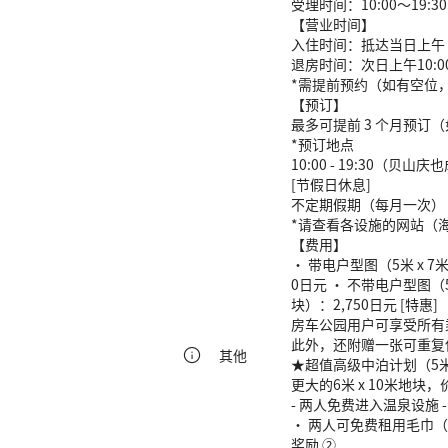
受理时间：10:00～19:3
【营业时间】
入住时间：抵达当日上午 10:
退房时间：次日上午10:0
*需提前预约（如有空位
【预订】
最多可提前 3 个月预订
*预订地点
10:00 - 19:30（贝山
[节假日休息]
不定期假期（每月一次）
*请查看各设施的网站（
【费用】
• 带电户型图（5米 x 7米
0日元 • 不带电户型图（5
块）：2,750日元 [特惠]
房车公园用户可享受所有
此外，还附赠一张可重复
其他
★超值高级中泊计划（5米 
更大的6米 x 10米地块
- 两人免费进入温泉设施 
• 两人可免费租用毛巾
奖励 ②