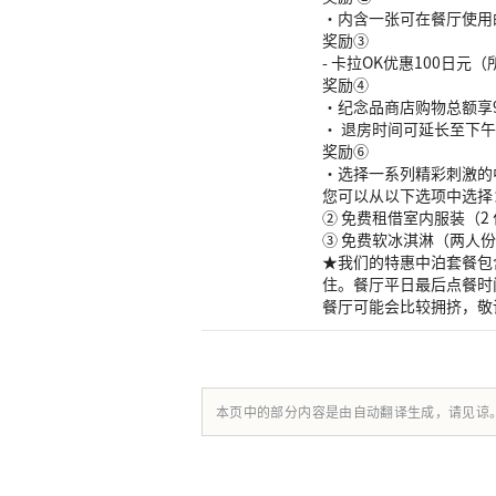
・内含一张可在餐厅使用
奖励③
- 卡拉OK优惠100日元
奖励④
・纪念品商店购物总额享
• 退房时间可延长至下午
奖励⑥
・选择一系列精彩刺激的
您可以从以下选项中选择：
② 免费租借室内服装（2
③ 免费软冰淇淋（两人
★我们的特惠中泊套餐包
住。餐厅平日最后点餐时
餐厅可能会比较拥挤，敬
本页中的部分内容是由自动翻译生成，请见谅