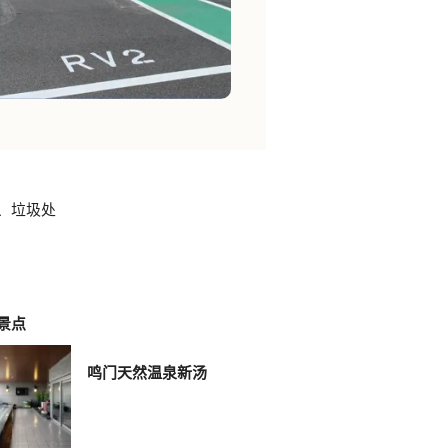
、垃圾处
景点
鸣门天然温泉新汤