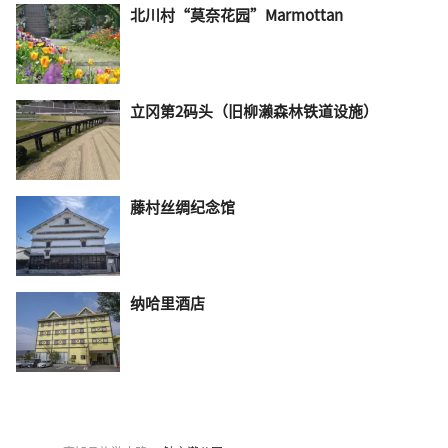
北川村“莫奈花园”Marmottan
立冈第2码头（旧柳濑森林铁道设施）
藤村丝绸纪念馆
纳哈里酒店