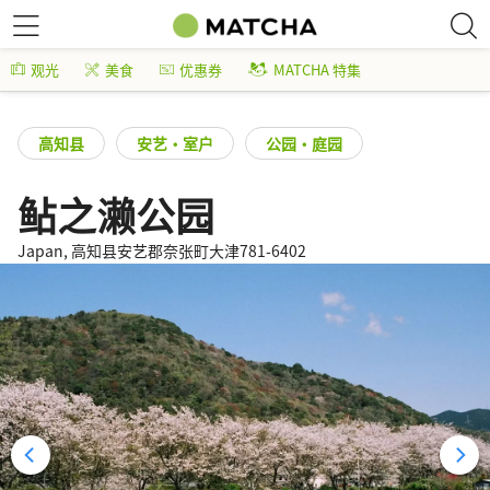
观光
美食
优惠券
MATCHA 特集
高知县
安艺・室户
公园・庭园
鲇之濑公园
Japan, 高知县安艺郡奈张町大津781-6402