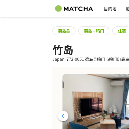
目的地
德岛县
德岛・鸣门
住宿
竹岛
Japan, 772-0051 德岛县鸣门市鸣门町高