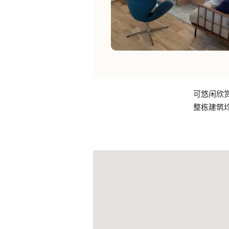
可悠闲欣
整栋建筑