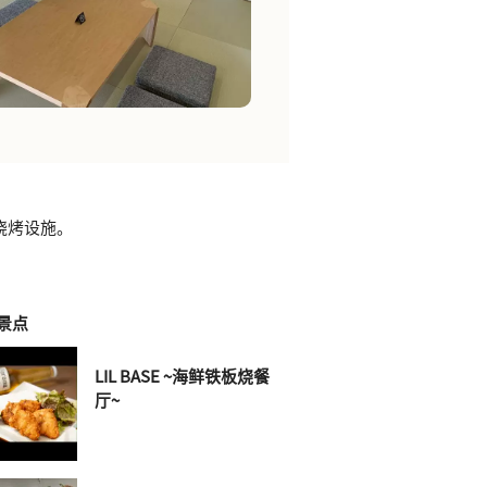
烧烤设施。
景点
LIL BASE ~海鲜铁板烧餐
厅~