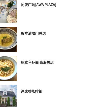
阿波广场[AWA PLAZA]
殿堂浦鸣门总店
船本乌冬面 高岛总店
迷迭香咖啡馆