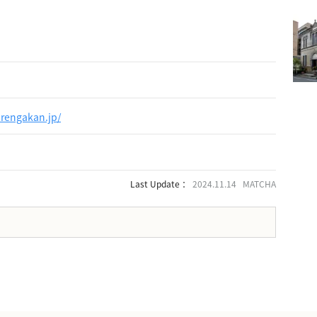
arengakan.jp/
Last Update ：
2024.11.14 MATCHA
。