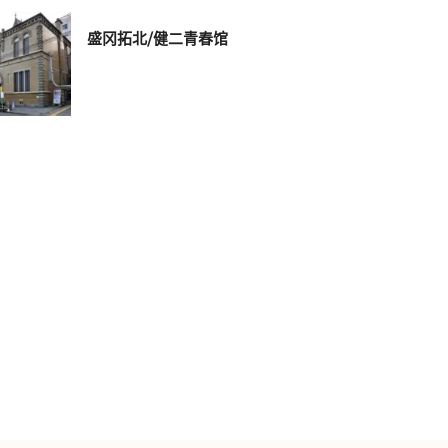
盛冈拓北/健二青春馆