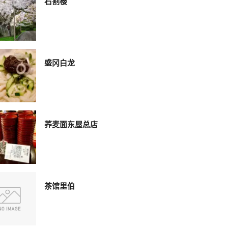
石割樱
盛冈白龙
荞麦面东屋总店
茶馆里伯